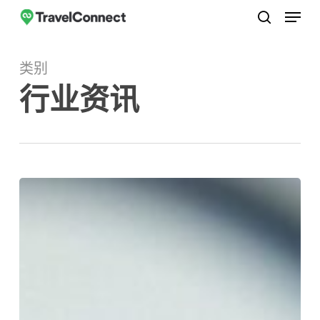
菜单
跳
至
搜索
关
主
闭
类别
要
菜
行业资讯
内
单
容