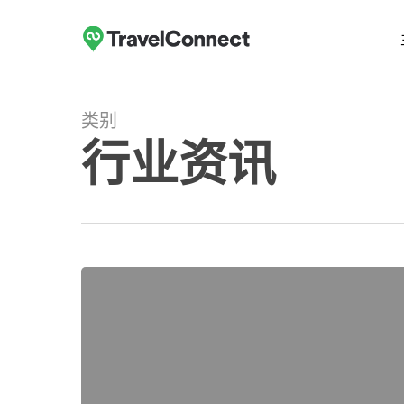
跳
至
主
要
内
类别
容
行业资讯