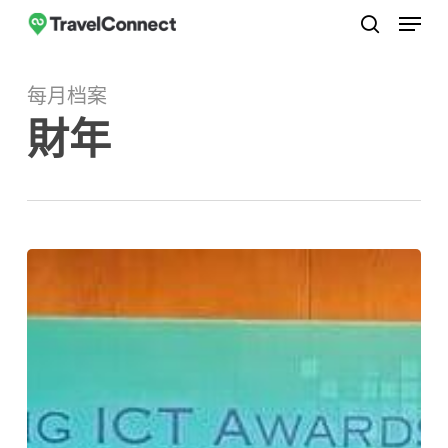
菜单
跳
至
搜索
关
主
闭
每月档案
要
菜
財年
内
单
容