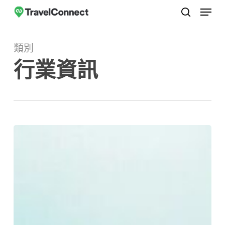
選單
跳
至
搜尋
關
主
閉
類別
要
選
行業資訊
內
單
容