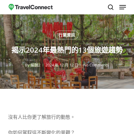
選單
跳
至
搜尋
關
主
閉
要
行業資訊
選
內
單
容
揭示2024年最熱門的13個旅遊趨勢
By
編輯2
2024 年 12 月 12 日
No Comments
沒有人比你更了解旅行的動態。
你如何駕馭這不斷變化的景觀？