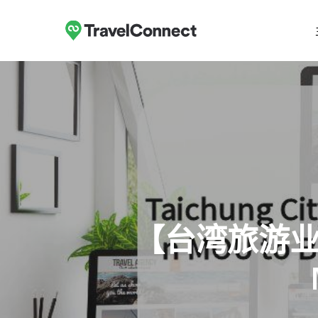
跳
至
主
要
内
容
【台湾旅游