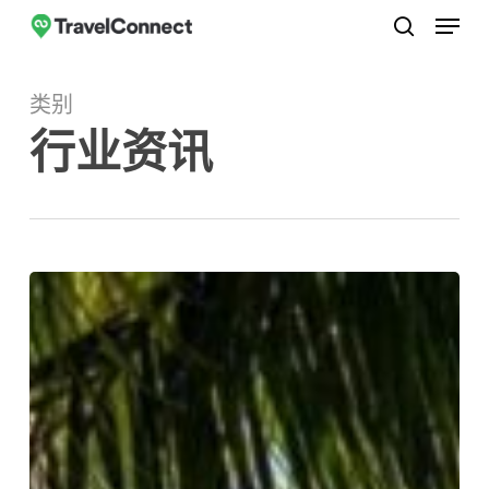
菜单
跳
至
搜索
关
主
闭
类别
要
菜
行业资讯
内
单
容