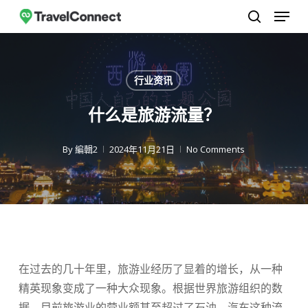
菜单
跳
至
搜索
关
主
闭
要
行业资讯
菜
内
单
容
什么是旅游流量？
By
編輯2
2024年11月21日
No Comments
在过去的几十年里，旅游业经历了显着的增长，从一种
精英现象变成了一种大众现象。根据世界旅游组织的数
据，目前旅游业的营业额甚至超过了石油、汽车这种流