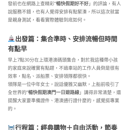
發前也在網路上查精彩“
暢快假期好不好
」的評論，有人
說服務不錯，也有人覺得安排有點緊湊，所以這次就當
是親身測試，看看實際體驗到底如何。
出發篇：集合準時、安排流暢但時間
有點早
早上7點30分在上環港澳碼頭集合，對於我這種帶小孩
的家庭來說確實有點趕，不過車站的工作人員倒是很有
效率，點名、派船票、安排領隊都很快。
領隊是一位中年女士，說話優雅又幽默，上船前吸引了
全世界的“
暢快假期澳門一日遊路線
」講得非常清楚，還
提醒大家要準備證件、港澳通行證什麼的，感覺挺專業
的。
行程篇：經典購物＋自由活動，節奏