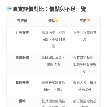
真實評價對比：優點與不足一覽
致評價
優點
不足
行程安排
節奏適中，不趕
下午回程交通禁
時間、不強制購
忌
物
導遊服務
領隊親切專業，
沒有特別缺點，
講解清晰
但講解時音量略
小
餐飲安排
葡萄牙餐廳餐飲
餐廳人多，環境
點道，份量足
稍稍緊張
價格
比其他餐廳略便
部分優惠需提前