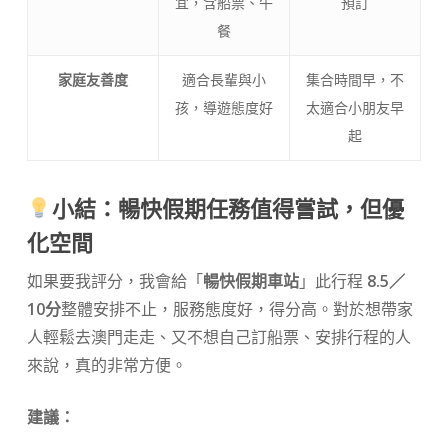
宜，含船票、午
預訂
餐
家庭友善度
適合長輩與小
集合時間早，不
孩，導遊態度好
太適合小朋友早
起
小結：暢快假期任務值得嘗試，但優
化空間
如果要我評分，我會給「
暢快假期車站
」此行程
8.5／
10分
整體安排不止，服務態度好，得分高。對於想帶家
人輕鬆去澳門走走、又不想自己訂船票、安排行程的人
來說，真的非常方便。
建議：