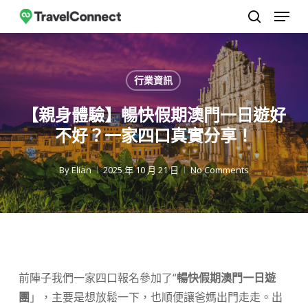
選單
跳
至
搜尋
關
主
閉
要
行業資訊
選
內
單
容
【親身體驗】暢快假期澳門一日遊好
不好？一家四口真實分享！
By
Elian
2025 年 10 月 21 日
No Comments
前陣子我們一家四口報名參加了“
暢快假期澳門一日遊
團
」，主要是想放鬆一下，也順便讓爸媽出門走走。出