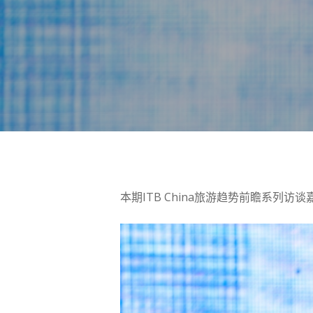
按 Enter 进行搜索或按 ESC 关闭
本期ITB China旅游趋势前瞻系列访谈