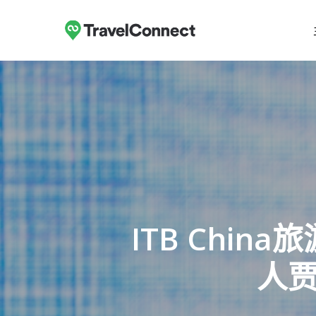
跳
至
主
要
内
容
ITB Chi
人