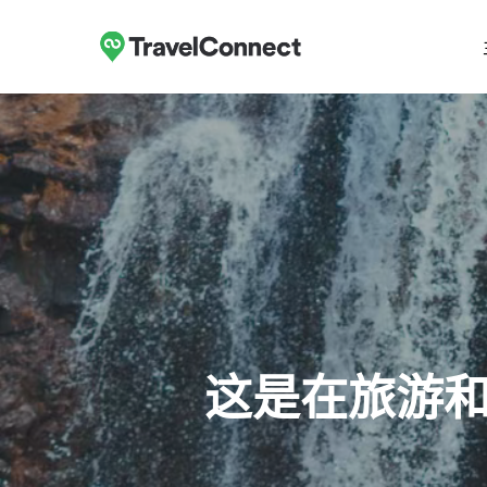
跳
至
主
要
内
容
这是在旅游