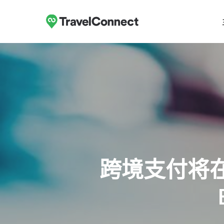
跳
至
主
要
内
容
跨境支付将在