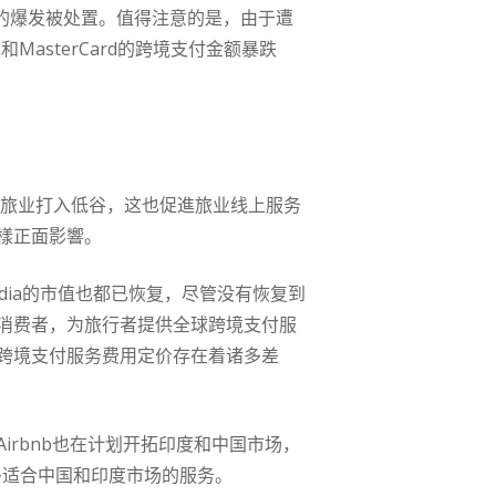
情的爆发被处置。值得注意的是，由于遭
MasterCard的跨境支付金额暴跌
將旅业打入低谷，这也促進旅业线上服务
樣正面影響。
xpedia的市值也都已恢复，尽管没有恢复到
消费者，为旅行者提供全球跨境支付服
跨境支付服务费用定价存在着诸多差
rbnb也在计划开拓印度和中国市场，
更多适合中国和印度市场的服务。