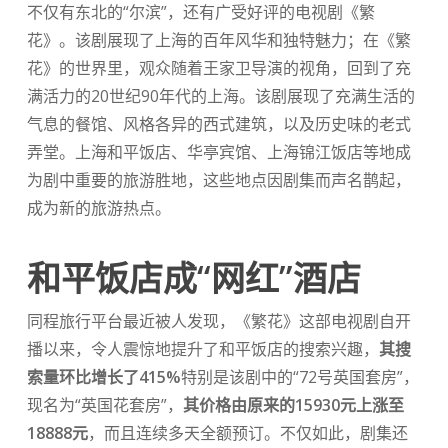
不仅有东北的“尔滨”，还有广受好评的电视剧《繁
花》。该剧展现了上海的百年风华和独特魅力；在《繁
花》的世界里，观众随着王家卫导演的视角，回到了充
满活力的20世纪90年代的上海。该剧展现了充满生活的
气息的餐馆、风格各异的西式建筑，以及历史味的老式
弄堂。上海和平饭店、华亭宾馆、上海锦江饭店等地成
为剧中重要的旅游胜地，这些地点因剧集而声名鹊起，
成为新的旅游热点。
和平饭店成“网红”酒店
同程旅行平台最近被人发现，《繁花》这部电视剧自开
播以来，令人震惊地提升了和平饭店的搜索兴趣，
其搜
索量环比增长了415%
特别是该剧中的“72号英国套房”，
现名为“英国花套房”，
其价格由原来的15930元上涨至
18888元
，而且连续多天全额预订。不仅如此，剧集还