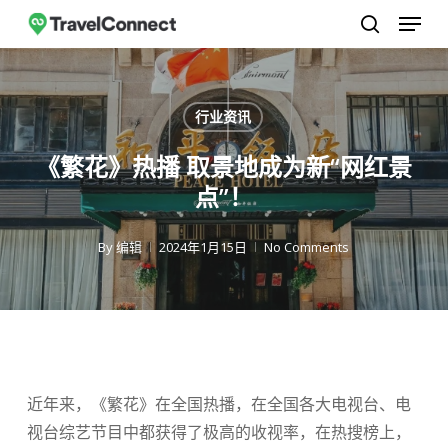
菜单
跳
至
搜索
关
主
闭
要
行业资讯
菜
内
单
容
《繁花》热播 取景地成为新“网红景
点”！
By
编辑
2024年1月15日
No Comments
近年来，《繁花》在全国热播，在全国各大电视台、电
视台综艺节目中都获得了极高的收视率，在热搜榜上，