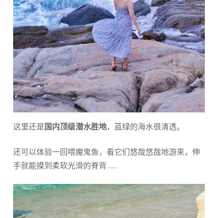
这里还是
国内顶级潜水胜地
，蓝绿的海水很清透。
还可以体验一回喂魔鬼鱼，看它们悠哉悠哉地游来，伸
手就能摸到柔软光滑的脊背……