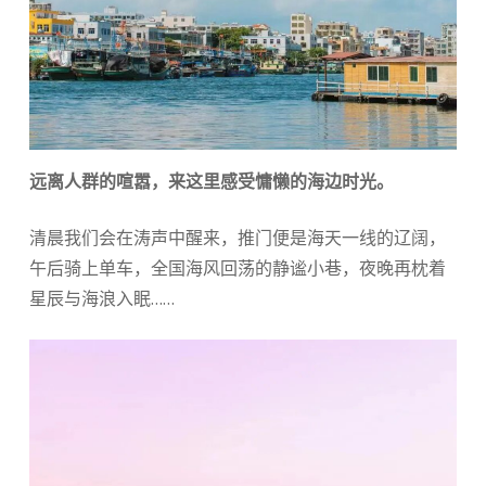
远离人群的喧嚣，来这里感受慵懒的海边时光。
清晨我们会在涛声中醒来，推门便是海天一线的辽阔，
午后骑上单车，全国海风回荡的静谧小巷，夜晚再枕着
星辰与海浪入眠……