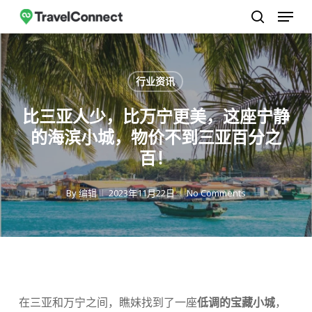
菜单
跳
至
搜索
关
主
闭
要
行业资讯
菜
内
单
容
比三亚人少，比万宁更美，这座宁静
的海滨小城，物价不到三亚百分之
百！
By
编辑
2023年11月22日
No Comments
在三亚和万宁之间，瞧妹找到了一座
低调的宝藏小城
，