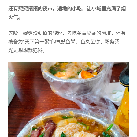
还有熙熙攘攘的夜市，遍地的小吃，让小城里充满了烟
火气。
去嗦一碗爽滑劲道的酸粉，去吃金黄喷香的煎堆，还有
被誉为“天下第一粥”的气鼓鱼粥、鱼丸鱼饼、粉条汤……
光是想想就犯馋。