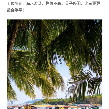
明媚阳光，海水澄澈，
物价不高，日子悠闲，比三亚更
适合躺平！