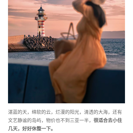
湛蓝的天，绵软的云，烂漫的阳光，清透的大海，还有
文艺静谧的岛屿，物价也不到三亚一半，
很适合去小住
几天，好好休整一下。