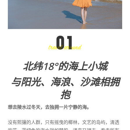
北纬18°的海上小城
与阳光、海浪、沙滩相拥
抱
想去陵水过冬天，去独拥一片宁静的海。
没有熙攘的人群，只有摇曳的椰林，文艺的岛屿，清透