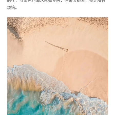
的花，蓝绿色的海水就如梦般，涌来又褪去，卷走所有
烦恼。