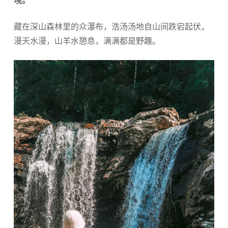
藏在深山森林里的众瀑布，浩汤汤地自山间跌宕起伏，
漫天水漫，山羊水憩息，满满都是野趣。