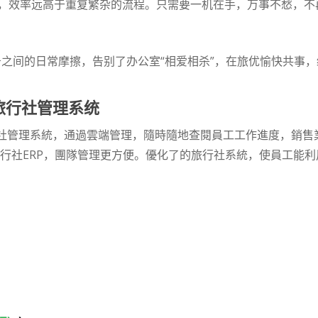
，效率远高于重复繁杂的流程。只需要一机在手，万事不愁，不
务之间的日常摩擦，告别了办公室“相爱相杀”，在旅优愉快共事
優化旅行社管理系统
社管理系統，通過雲端管理，隨時隨地查閱員工工作進度，銷售
旅行社ERP，團隊管理更方便。優化了的旅行社系統，使員工能