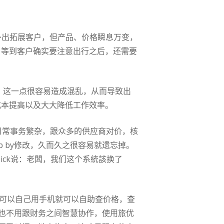
常外出拓展客户，但产品、价格瞬息万变，
，等到客户确实要注意出行之后，还需要
话，这一点很容易造成混乱，从而导致出
成本提高以及大大降低工作效率。
但日常事务繁杂，跟众多的供应商对价，核
 by修改，久而久之很容易就遗忘掉。
ick说：老闆，我们这个系統該换了
售可以自己用手机就可以自助查价格，查
也不用跟财务之间智慧协作，使用旅优