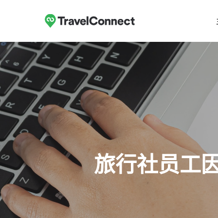
跳
至
主
要
内
容
旅行社员工因