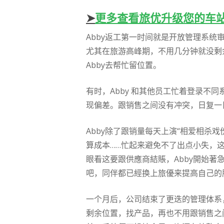
➤
更多查看旅优升级您的车
Abby返工第一时间就是开放管理系统
尤其在旅游高峰期，不用几分钟就没剩
Abby去帮忙留位置。
有时，Abby 和其他员工忙着登录
现偏差。跟销售之间没有冲突，日复一
Abby除了跟销量每天上演“相爱相杀
算成本……忙起来避免不了出点小失，这
眼看这要跟供應商結賬，Abby開始著急
吧，同伴都已經换上旅優来提高自己的
一个月后，公司结束了更迭的管理体系，
剩余位置，找产品，再也不用跟销售之