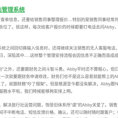
站管理系统
审查单信息，还要给销售同事整理报价…..特别的是销售同事经
余位了。就这样，每次给客户报价的时候都要打电话去问Abby
不同系统之间回切换输入信息时，还得继续关注销售的无人客服电
日，深陷其中……这样整个管理安排流程会因信息不正确而造成
戏份”之外，还要跟财务之间斗智斗勇。Abby平时还不算粗心，
一次就要跟财务申请修改，财务们也不是这么容易就能帮上的Ab
了，就跟財務“吵了個架”。但是根源至今都没有解决，Abby跟N
服務水平啦，我们時候能够夠安排上啊。
解决旅行社运营问题，饱受旧体系所“虐”的Abby关爱了。销
间不中断电话、短信反馈价格、确认，还可以随时随时跟客户；