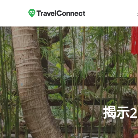
跳
至
主
要
内
容
揭示2