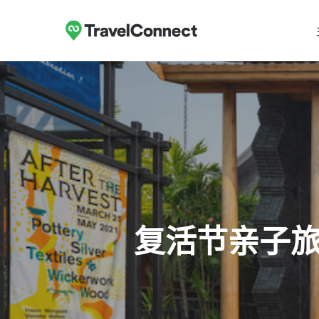
跳
至
主
要
内
容
复活节亲子