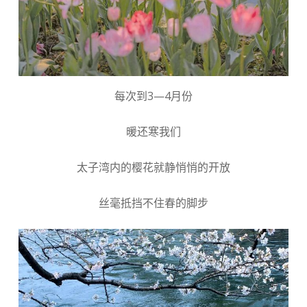
每次到3—4月份
暖还寒我们
太子湾内的樱花就静悄悄的开放
丝毫抵挡不住春的脚步