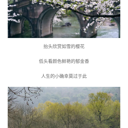
抬头欣赏如雪的樱花
低头看颜色鲜艳的郁金香
人生的小确幸莫过于此