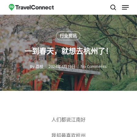
菜单
跳
至
搜索
关
主
闭
要
行业资讯
菜
内
单
容
一到春天，就想去杭州了！
By
荔枝
2024年4月19日
No Comments
人们都说江南好
我却最喜欢杭州