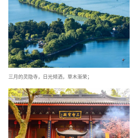
三月的灵隐寺，日光倾洒，草木渐荣；