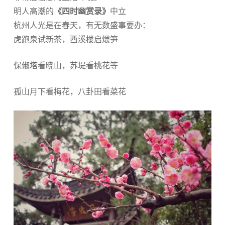
明人高潮的
《四时幽赏录》
中立
杭州人光是在春天，有无数盛事要办：
虎跑泉试新茶，西溪楼启煨笋
保俶塔看晓山，苏堤看桃花等
孤山月下看梅花，八卦田看菜花