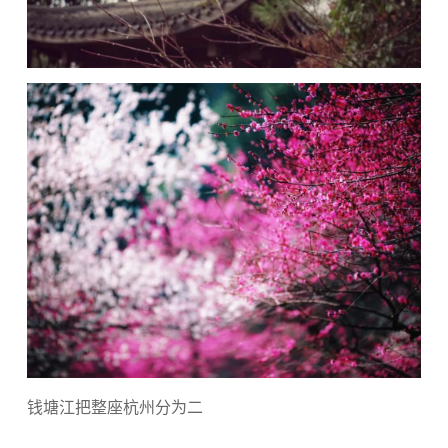
钱塘江把整座杭州分为二