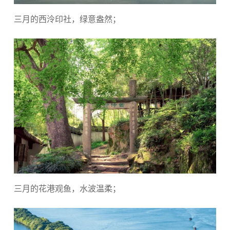
三月的西泠印社，绿意盎然；
三月的花港观鱼，水波温柔；