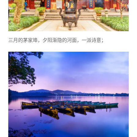
三月的茅家埠，夕阳渐隐的河面，一派诗意；