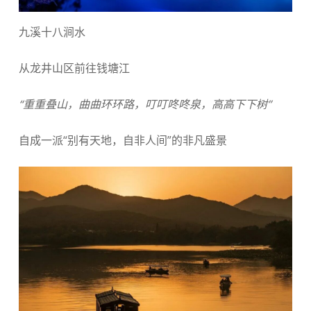
九溪十八涧水
从龙井山区前往钱塘江
“重重叠山，曲曲环环路，叮叮咚咚泉，高高下下树”
自成一派“别有天地，自非人间”的非凡盛景